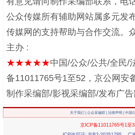
有意见请向制作采编部联系，电话：0
网上购药对药下症？
公众传媒所有辅助网站属多元发
传媒网的支持帮助与合作交流。
主办 :
★★★★★
中国/公众/公共/全民/
备11011765号1至52，京公网安备：
这是一记警钟！
谢
制作采编部/影视采编部/发布广告
关于我们
|
公众采编部
|
法律声明
| 中国
京ICP备11011765号1至3
ICP许可证: 京B2-20251785
广