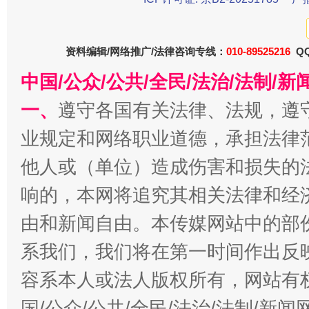
资料编辑/网络推广/法律咨询专线：
010-89525216
QQ
今
在谋一域中谋全局
中国/公众/公共/全民/法治/法制/
一、
遵守各国有关法律、法规，遵
业规定和网络职业道德，承担法律
他人或（单位）造成伤害和损失的
响的，本网将追究其相关法律和经
由和新闻自由。本传媒网站中的部
系我们，我们将在第一时间作出反
习近平的博鳌关键词
魏明亮
容系本人或法人版权所有，网站有
国/公众/公共/全民/法治/法制/新