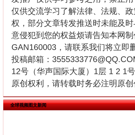
仅供交流学习了解法律、法规、政
权，部分文章转发推送时未能及时
意侵犯到您的权益烦请告知本网制作采编
今
在谋一域中谋全局
GAN160003，请联系我们将立即删
投稿邮箱：3555333776@QQ
12号（华声国际大厦）1层 1 2
原创权利，请转载时务必注明原创作
全球视频图文新闻
习近平的博鳌关键词
魏明亮