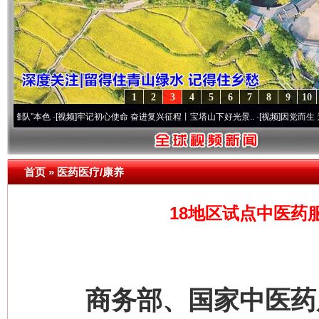
1
2
3
4
5
6
7
8
9
10
本色
·[视频]
牢记初心使命 奋进复兴征程丨宝塔山下好光景..
·[视频]
因党而生 为党而战—
首页
»
医药医疗/康养
18地区试点中医药
商务部、国家中医药局