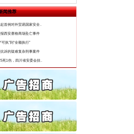
6家美国实体采取反制措..
新闻推荐
起首例对外贸易国家安全..
通报西安赛格商场坠亡事件
产可执”到“全额执行”
检抗诉的疑难复杂刑事案件
5死1伤，四川省安委会挂..
私家车群死群伤事故多发..
守，一别两宽：这场老年..
条伤亲情 巡回调解促和..
保费，离婚时为何要分走一..
誉，不得录用为公务员
目出狱后办书院暴力管教..
公安厅征集新型黑恶违法..
“神药”背后的真相
6家美国实体采取反制措..