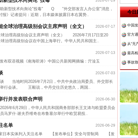
助新型技术向舆论“投毒”
2026-07-29
新型技术向舆论"投毒" Q "外交部发言人办公室"消息，
中方对
今日
时报》记者提问：近期，日本媒体披露日本右翼势..
中国发
智能全球治理高级别会议主席声明（全文）
2026-07-17
官方
全球治理高级别会议主席声明（全文） 2026年7月17日至20
从“无
全球治理高级别会议在中国上海举行。中华人民共和国主..
最高
2026-07-13
事故致
发布双语视频《南海听涛》中国公共新闻网摘编：亓淦玉
近期涉
谈
2026-07-03
半生相
 当地时间2026年7月2日，中共中央政治局委员、外交部长
一纸欠
举行会谈。 王毅说，中丹交往历史悠久，两国..
26万
举行并发表联合声明
2026-06-30
杨天
026年6月29日，中华人民共和国商务部部长王文涛与欧盟委员会
传销头
员马罗什·谢夫乔维奇在布鲁塞尔举行中欧贸易投..
四川省
注名单
茶叶“炒上天”
2026-06-29
中方对
布将20家日本实体列入关注名单 【发布单位】安全与管制局 【发