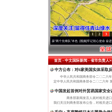
1
2
3
年 深刻改变雪域高原..
·[视频]
永葆“两个先锋队”本色
·[视频]
牢记初心使命 奋进复兴征
首页
- 中文国际新闻 -
省市负责人>
中方公布：对6家美国实体采取
中华人民共和国商务部令二〇二六年
定中华人民共和国商务部令二〇二六年 
中国发起首例对外贸易国家安全
商务部新闻发言人就对相关进口
我们关注到商务部发布公告，对相关进口