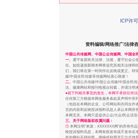
在谋一域中谋全局
ICP许可
资料编辑/网络推广/法律
中国公共传媒网、中国公众传媒网、中国全
一、
遵守各国有关法律、法规，遵守社会公
任。如投递假新闻本网将追究其相关法律和
们，我们将在第一时间作出反映或更正。特
媒/中国全民传媒等传媒网站衷心致谢！
二、
中国公共传媒/中国公众传媒/中国全民
法、健康网站和报刊电视台转载，并请注明
习近平的博鳌关键词
●就下列相关事宜的发生，本网不承担任何法
任何第三方根据本网各服务条款及声明中所
（包括在本网的企业、公司网站和共同合作
言的内容和反映投诉报料讯息人承认本网所
本网无关。本网只是提供公众/大众/民众话
三、关于网络版权权属问题：
①
本网注明“来源：XXXXXXX网”的所有
映投诉报料讯息，本网有权发布或不发布在
权的网站不得转载、摘编或利用其它方式使用