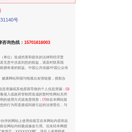
新中国诞生的见证
号
1140号
法律咨询热线：
15701616003
（单位）造成伤害和损失的法律和经济责
若无意中涉及到您的权益，请及时联系我
权拥有者的权益。中国公共传媒/中国公众传
、健康网站和报刊电视台友情链接，授权合
信息泄漏或其他原因导致的个人信息泄漏；
⑶
千亩耕地变“别墅”
毒侵入或政府管制而造成的暂时性网站关闭
明的使用方式或免责情形；
⑺
你在本网站留
您的行为而直接或间接引起的法律责任，与
合作伙伴的网站上使用你留言在本网站内容和反
权在网站内转载或修改引用。但未经本网授
源于：XXXXXXX网”。违反上述声明者，