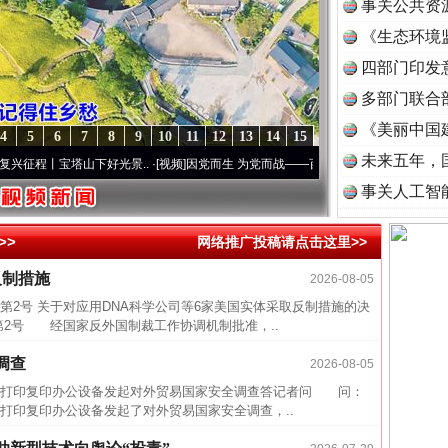
事关公共资
《生态环境
读
四部门印发
多部门联合
《美丽中国
4
5
6
7
8
9
10
11
12
13
14
15
未来五年，
程丨宝塔山下好光景..
·[视频]
因党而生 为党而战——百年“纪”事⑧加强纪律..
·[视频]
牢
事关人工智
>>
网络推广投稿请点击这里>>
近期涉
反制措施
2026-08-05
半生相
第2号 关于对应用DNA科学公司等6家美国实体采取反制措施的决
第2号 经国家反外国制裁工作协调机制批准，..
一纸欠
26万
调查
2026-08-05
杨天
打印复印办公设备发起对外贸易国家安全调查答记者问 问：
打印复印办公设备发起了对外贸易国家安全调查，..
传销头
四川省