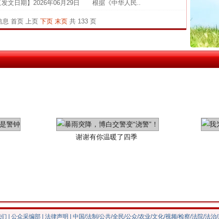
中国发
发文日期】2026年06月29日 根据《中华人民..
官方
条信息
首页
上页
下页
末页
共 133 页
从“无
最高
事故致
谢谢有你温暖了四季
我们
|
公众采编部
|
法律声明
| 中国/法制/公共/全民/公众/农业/文化/视频/检察/法院/法治