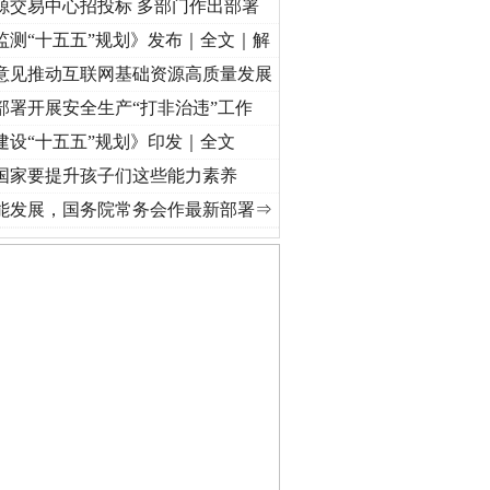
源交易中心招投标 多部门作出部署
监测“十五五”规划》发布｜全文｜解
意见推动互联网基础资源高质量发展
部署开展安全生产“打非治违”工作
建设“十五五”规划》印发｜全文
国家要提升孩子们这些能力素养
记初心使命 奋进复兴征程丨“转折之城”激荡..
·[视频]
牢记初心使命 奋进复兴征程丨红船起
能发展，国务院常务会作最新部署⇒
私家车群死群伤事故多发..
守，一别两宽：这场老年..
条伤亲情 巡回调解促和..
保费，离婚时为何要分走一..
誉，不得录用为公务员
目出狱后办书院暴力管教..
公安厅征集新型黑恶违法..