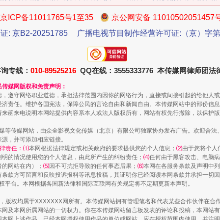
今年投资意愿榜揭晓
京ICP备11011765号1至35
京公网安备 11010502051457
证: 京B2-20251785
广播电视节目制作经营许可证:（京）字第3
咨询专线：
010-89525216
QQ在线：3555333776 本传媒网律师团
民传媒网版权和免责声明：
德，遵守网络职业道德，承担法律范围内因你的网络行为，直接或间接引起的给他人或
经济责任。维护各国宪法，保障公民的言论自由和新闻自由。本传媒网站中的部份信息
请来函来电说明本网站提供内容系本人或法人版权所有，网站有权先行撤除，以保护版
传媒等传媒网站，由众全影视文化传媒（北京）有限公司独家协办发布广告。欢迎合法
来源，并可添加相应链接。
律责任：⑴
本网根据法律规定或相关政府的要求提供您的个人信息；
⑵
由于您将个人
魏明亮严重违纪违法案透视
列明的情况使用您的个人信息，由此所产生的纠纷责任；
⑷
任何由于黑客攻击、电脑病
者的网站在内）；
⑸
因不可抗拒导致的任何事态后果；
⑹
本网在各服务条款及声明中列
有条款方可留言和反映投诉报料等讯息投稿，其证明你已经阅读本网条款并承担一切因
语权平台。本网根据各国新法律和国际互联网有关规定将不定期更新本声明。
作品，版权均属于XXXXXXX网所有。本传媒网站拥有管理笔名和代表某些合作伙伴在
本网及本网所属网站的一切权力。你在本传媒网站留言板发表的评论和投稿，本网站有
本网上述作品。已经本网授权使用作品的单位或网站，应在授权范围内使用，并注明“来