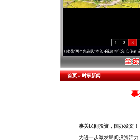
1
2
3
年 深刻改变雪域高原..
·[视频]
永葆“两个先锋队”本色
·[视频]
牢记初心使命 奋进复兴征
首页
»
时事新闻
事
事关民间投资，国办发文！
为进一步激发民间投资活力、