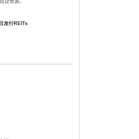
信贷资源。
行REITs
。