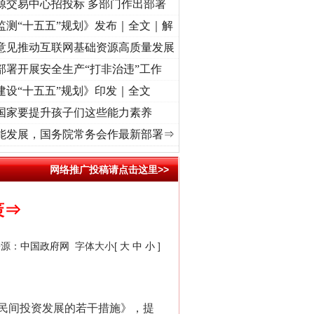
源交易中心招投标 多部门作出部署
监测“十五五”规划》发布｜全文｜解
意见推动互联网基础资源高质量发展
部署开展安全生产“打非治违”工作
建设“十五五”规划》印发｜全文
国家要提升孩子们这些能力素养
记初心使命 奋进复兴征程丨“转折之城”激荡..
·[视频]
牢记初心使命 奋进复兴征程丨红船起
能发展，国务院常务会作最新部署⇒
网络推广投稿请点击这里>>
策⇒
来源：
中国政府网
字体大小[
大
中
小
]
民间投资发展的若干措施》，提