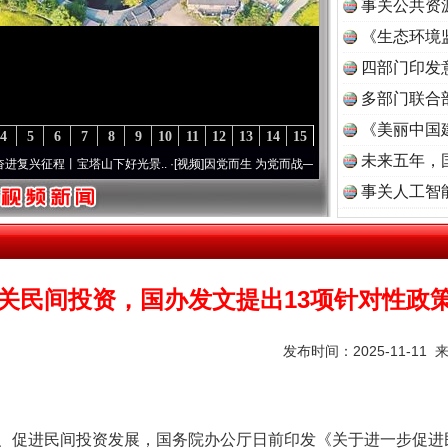
事关公共资
《生态环境
读
四部门印发
多部门联合
《美丽中国
4
5
6
7
8
9
10
11
12
13
14
15
未来五年，
程丨宝塔山下好光景..
·[视频]
因党而生 为党而战——百年“纪”事⑧加强纪律..
·[视频]
牢
事关人工智
关民间投资，国办发文提出13项针对性政
发布时间：2025-11-11 
促进民间投资发展，国务院办公厅日前印发《关于进一步促进