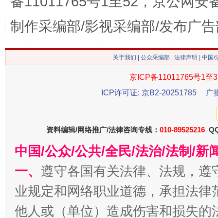
备11011765号1至52，京公网安备：
制作采编部/影视采编部/发布广告
关于我们
|
公众采编部
|
法律声明
| 中国
生
“刷贴”乱象丛生
京ICP备11011765号1至3
ICP许可证: 京B2-20251785
广
资料编辑/网络推广/法律咨询专线：
010-89525216
QQ
中国/公众/公共/全民/法治/法制/
一、
遵守各国有关法律、法规，遵
业规定和网络职业道德，承担法律
揭批美国五大"原罪"
"炒
他人或（单位）造成伤害和损失的