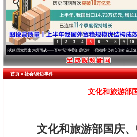
1
2
3
4
5
6
7
8
9
10
因党而生 为党而战——百年“纪”事⑧加强纪律..
·[视频]
牢记初心使命 奋进复兴征程丨“转
首页
»
社会/身边事件
文化和旅游部
文化和旅游部国庆、中