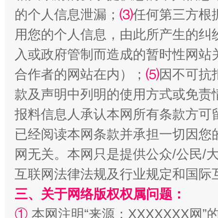
的个人信息泄漏；
⑶
任何第三方根
站台名比不上好声名
用您的个人信息，由此所产生的纠
入或政府管制而造成的暂时性网站
合作者的网站在内）；
⑸
因不可抗
款及声明中列明的使用方式或免责
报料信息人承认本网所有条款方可
已经阅读本网条款并承担一切因您
漫山遍野的桃花与雪山、麦地、白藏房
除了
网无关。本网只是提供公众/公民/
互联网法律法规及行业规定和国际
三、关于网络版权权属问题：
①
本网注明“来源：XXXXXXX网”