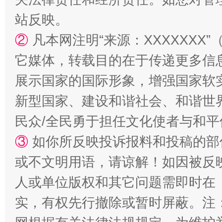
站反映。
②
凡本网注明“来源：XXXXXX
站台名比不上好声名
它媒体，转载目的在于传递更多信
展示国家的国际形象，增强国家软
新型国家、建设和谐社会、和谐世界
民众/全民勇于担任文化使者与和
③
如你所反映投诉报料和投稿的部
或不文明用语，请谅解！如因被反
人或单位版权和其它问题需即时在
漫山遍野的桃花与雪山、麦地、白藏房
除了
实，有权先行撤除或暂时屏蔽。注