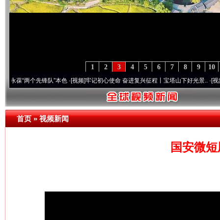
1
2
3
4
5
6
7
8
9
10
两个先锋队”本色
·[视频]
牢记初心使命 奋进复兴征程丨宝塔山下好光景..
·[视频]
因党而生
首页
»
视频新闻
国安微短