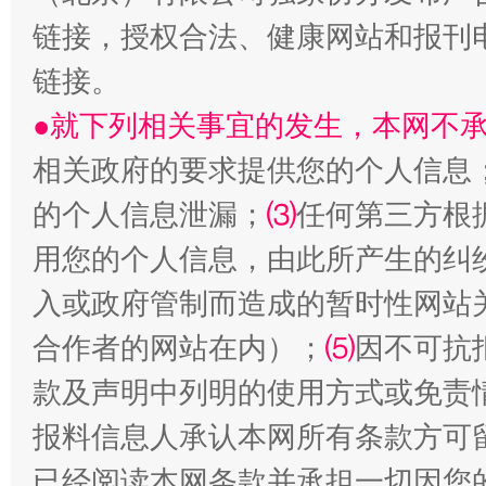
链接，授权合法、健康网站和报刊
链接。
●就下列相关事宜的发生，本网不
相关政府的要求提供您的个人信息
的个人信息泄漏；
⑶
任何第三方根
生
“刷贴”乱象丛生
用您的个人信息，由此所产生的纠
入或政府管制而造成的暂时性网站
合作者的网站在内）；
⑸
因不可抗
款及声明中列明的使用方式或免责
报料信息人承认本网所有条款方可
已经阅读本网条款并承担一切因您