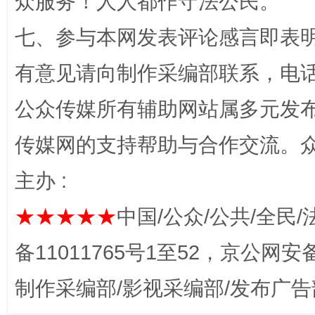
众服务！人人都作守法公民。
七、参与本网发表评论感言即表明
有意见请向制作采编部联系，电话：0
网上购药对药下症？
公众传媒所有辅助网站属多元发
传媒网的支持帮助与合作交流。
主办 :
★★★★★
中国/公众/公共/全民/
备11011765号1至52，京公网安备：
这是一记警钟！
谢
制作采编部/影视采编部/发布广告