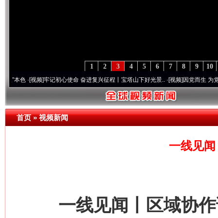
1
2
3
4
5
6
7
8
9
10
[视频]
牢记初心使命 奋进复兴征程丨宝塔山下好光景..
·[视频]
因党而生 为党而战——百年
首页
»
视频新闻
一线见闻
一线见闻丨区域协作