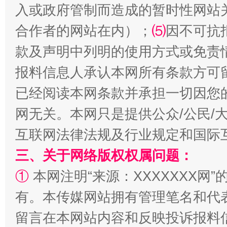
入或政府管制而造成的暂时性网站
合作者的网站在内）；
⑸
因不可抗
款及声明中列明的使用方式或免责
揭批美国五大"原罪"
"炒
报料信息人承认本网所有条款方可
已经阅读本网条款并承担一切因您
网无关。本网只是提供公众/公民/
互联网法律法规及行业规定和国际
三、关于网络版权权属问题：
①
本网注明“来源：XXXXXXX网”
有。本传媒网站拥有管理笔名和代
解纷+调解+退费，一次搞定
留言在本网站内容和反映投诉报料