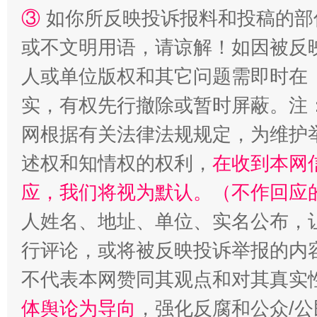
漫山遍野的桃花与雪山、麦地、白藏房
除了
③
如你所反映投诉报料和投稿的部
或不文明用语，请谅解！如因被反
人或单位版权和其它问题需即时在
实，有权先行撤除或暂时屏蔽。注
网根据有关法律法规规定，为维护
述权和知情权的权利，
在收到本网
应，我们将视为默认。（不作回应
招工难、用工荒背后
人姓名、地址、单位、实名公布，让
行评论，或将被反映投诉举报的内
不代表本网赞同其观点和对其真实
体舆论为导向
，强化反腐和公众/公