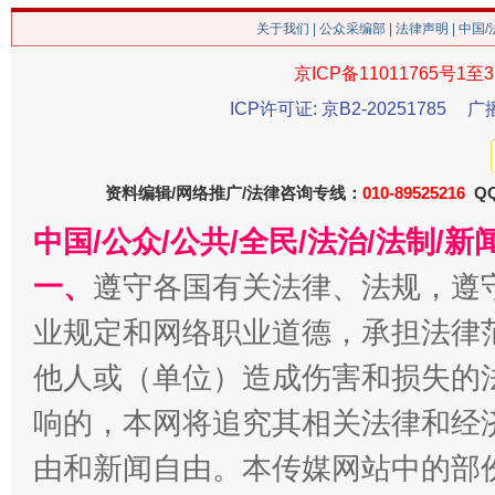
关于我们
|
公众采编部
|
法律声明
| 中国
京ICP备11011765号1至3
ICP许可证: 京B2-20251785
广
资料编辑/网络推广/法律咨询专线：
010-89525216
QQ
中国/公众/公共/全民/法治/法制/
今
在谋一域中谋全局
一、
遵守各国有关法律、法规，遵
业规定和网络职业道德，承担法律
他人或（单位）造成伤害和损失的
响的，本网将追究其相关法律和经
由和新闻自由。本传媒网站中的部