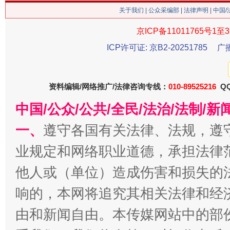
关于我们
|
公众采编部
|
法律声明
| 中国
京ICP备11011765号1至3
ICP许可证: 京B2-20251785
广
资料编辑/网络推广/法律咨询专线：
010-89525216
QQ
中国/公众/公共/全民/法治/法制/
一、
遵守各国有关法律、法规，遵
今
在谋一域中谋全局
业规定和网络职业道德，承担法律
他人或（单位）造成伤害和损失的
响的，本网将追究其相关法律和经
由和新闻自由。本传媒网站中的部