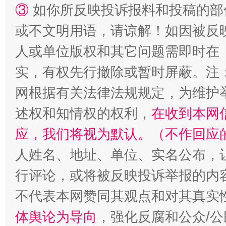
③
如你所反映投诉报料和投稿的部
漫山遍野的桃花与雪山、麦地、白藏房
除了
或不文明用语，请谅解！如因被反
人或单位版权和其它问题需即时在
实，有权先行撤除或暂时屏蔽。注
网根据有关法律法规规定，为维护
述权和知情权的权利，
在收到本网
应，我们将视为默认。（不作回应
人姓名、地址、单位、实名公布，让
招工难、用工荒背后
行评论，或将被反映投诉举报的内
不代表本网赞同其观点和对其真实
体舆论为导向
，强化反腐和公众/公