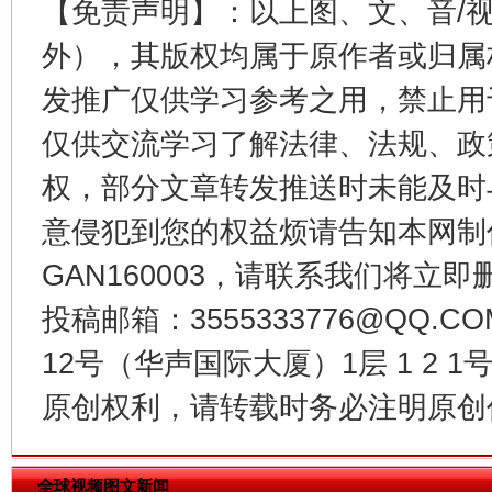
【免责声明】：以上图、文、音/
这是一记警钟！
谢
外），其版权均属于原作者或归属
发推广仅供学习参考之用，禁止用
仅供交流学习了解法律、法规、政
权，部分文章转发推送时未能及时
意侵犯到您的权益烦请告知本网制作采编
GAN160003，请联系我们将立即删
投稿邮箱：3555333776@QQ
今
在谋一域中谋全局
12号（华声国际大厦）1层 1 2
原创权利，请转载时务必注明原创作
全球视频图文新闻