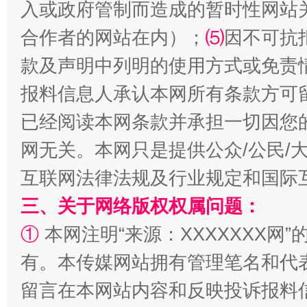
入或政府管制而造成的暂时性网站
合作者的网站在内）；
⑸
因不可抗
款及声明中列明的使用方式或免责
报料信息人承认本网所有条款方可
揭批美国五大"原罪"
"炒
已经阅读本网条款并承担一切因您
网无关。本网只是提供公众/公民/
互联网法律法规及行业规定和国际
三、关于网络版权权属问题：
①
本网注明“来源：XXXXXXX网”
有。本传媒网站拥有管理笔名和代
留言在本网站内容和反映投诉报料
解纷+调解+退费，一次搞定