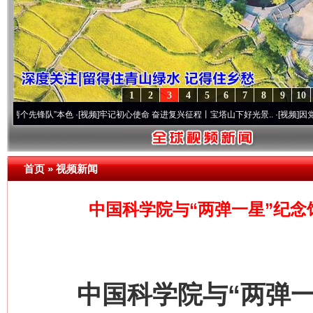
1
2
3
4
5
6
7
8
9
10
锋队”本色
·[视频]
牢记初心使命 奋进复兴征程丨宝塔山下好光景..
·[视频]
因党而生 为党
首页
»
视频新闻
中国科学院与“两弹一星”纪念
中国科学院与“两弹一星